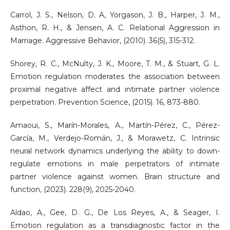
Carrol, J. S., Nelson, D. A, Yorgason, J. B., Harper, J. M.,
Asthon, R. H., & Jensen, A. C. Relational Aggression in
Marriage. Aggressive Behavior, (2010). 36(5), 315-312.
Shorey, R. C., McNulty, J. K., Moore, T. M., & Stuart, G. L.
Emotion regulation moderates the association between
proximal negative affect and intimate partner violence
perpetration. Prevention Science, (2015). 16, 873-880.
Amaoui, S., Marín-Morales, A., Martín-Pérez, C., Pérez-
García, M., Verdejo-Román, J., & Morawetz, C. Intrinsic
neural network dynamics underlying the ability to down-
regulate emotions in male perpetrators of intimate
partner violence against women. Brain structure and
function, (2023). 228(9), 2025-2040.
Aldao, A., Gee, D. G., De Los Reyes, A., & Seager, I.
Emotion regulation as a transdiagnostic factor in the