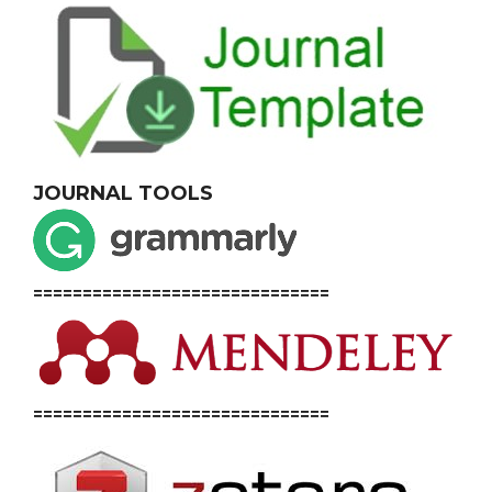
JOURNAL TOOLS
==============================
==============================