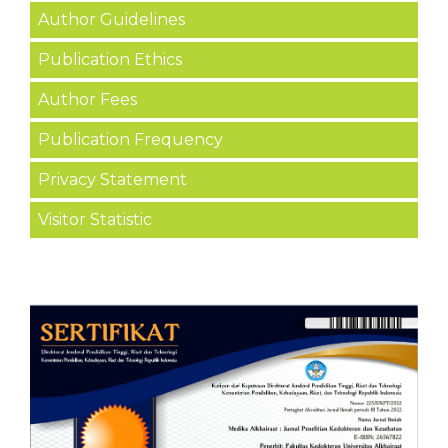
Author Guidelines
Publication Ethics
Author Fees
Publication Frequency
Privacy Statement
Visitor Statistic