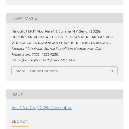
HOW TO CITE
Ningsih, M.K.P Abdi Keraf, & Juliana M.Y Benu. (2025).
HUBUNGAN REGULASI EMOSI DENGAN PERILAKU AGRESI
VERBAL PADA PASANGAN SUAMI ISTRI DI KOTA KUPANG.
Medika Alkhairaat: Jurnal Penelitian Kedokteran Dan
Kesehatan
,
7
(03), 1233-1239.
https://doi.org/10.31970/ma.v7i03.346
More Citation Formats
ISSUE
Vol 7 No 03 (2025): Desember
SECTION