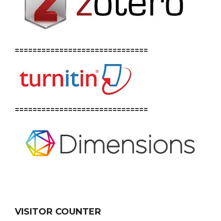
==============================
==============================
VISITOR COUNTER