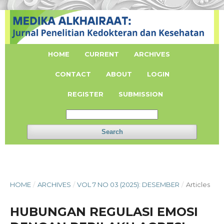
HOME
CURRENT
ARCHIVES
CONTACT
ABOUT
LOGIN
REGISTER
SUBMISSION
Search
HOME
/
ARCHIVES
/
VOL 7 NO 03 (2025): DESEMBER
/
Articles
HUBUNGAN REGULASI EMOSI